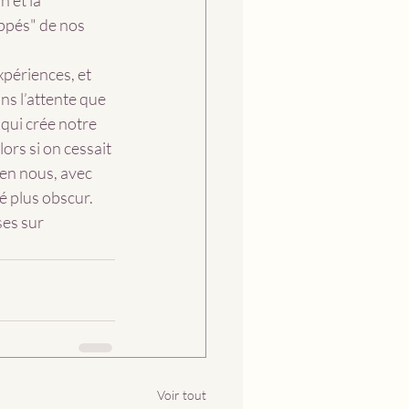
 et la 
ppés" de nos 
xpériences, et 
ns l’attente que 
qui crée notre 
ors si on cessait 
 en nous, avec 
é plus obscur.  
es sur 
Voir tout