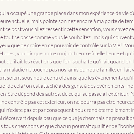
r 5.
qui a occupé une grande place dans mon expérience de vie c’est
heure actuelle, mais pointe son nez encore à ma porte de tem
nt ce post vous allez ressentir cette sensation, vous savez ce
e tout se passe comme vous le souhaitez , mais qui souvent
 yeux que de croire en ce pouvoir de contrôle sur la Vie!! Vou
études, vouloir que notre conjoint rentre à telle heure et qu’il
 qu’il ait les réactions que l’on  souhaite qu’il ait quand on l
la maladie ne touche pas nos  amis ou notre famille, en fait v
nt soient sous notre contrôle ainsi que les évènements qu'ils 
uoi de cela? on est attaché à des gens, à des évènements,  n
ien-être dépend des autres, de ce qui se passe à l'extérieur. 
n ne contrôle pas cet extérieur, on ne pourra pas être heureu
qui n'existe pas et par conséquent nous rend éternellement ins
'ai découvert depuis peu que ce que je cherchais ne prenait pa
us tous cherchons et que chacun pourrait qualifier de "bonhe