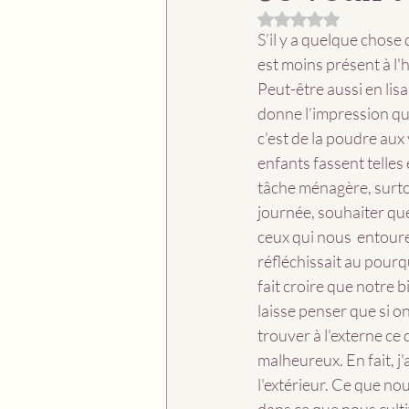
Noté NaN étoiles su
S’il y a quelque chose 
est moins présent à l'
Peut-être aussi en lisa
donne l’impression qu
c'est de la poudre aux
enfants fassent telles 
tâche ménagère, surtout
journée, souhaiter que 
ceux qui nous  entoure
réfléchissait au pourq
fait croire que notre b
laisse penser que si o
trouver à l'externe ce 
malheureux. En fait, j
l'extérieur. Ce que no