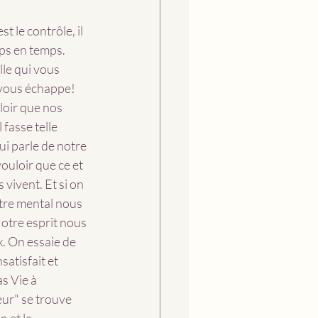
 le contrôle, il 
ps en temps. 
lle qui vous 
 vous échappe! 
loir que nos 
 fasse telle 
ui parle de notre 
ouloir que ce et 
vivent. Et si on 
otre mental nous 
Notre esprit nous 
x. On essaie de 
atisfait et 
s Vie à 
ur" se trouve 