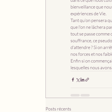
dans ce que nous culti
bienveillance que nou
expériences de Vie.
Tant qu’on pensera que
que l'on ne lâchera pa
tout se passe comme on
souffrance, ce pseudo c
d'attendre ? Si on arrê
nos forces et nos faibl
Enfin si on commençait
lesquelles nous avons
Posts récents