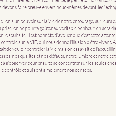
vons à l'intérieur. Cela commence, je pense par la compassion
s devons faire preuve envers nous-mêmes devant  les "écha
 l’on a un pouvoir sur la Vie de notre entourage, sur leurs e
s prise, on ne pourra goûter au véritable bonheur, on sera da
 le souhaite. Il est honnête d'avouer que c'est cette attente 
ontrôle sur la VIE, qui nous donne l'illusion d'être vivant. Al
tait de vouloir contrôler la Vie mais on essayait de l'accueillir
esses, nos qualités et nos défauts, notre lumière et notre cot
 à s'observer pour ensuite se concentrer sur les seules chos
 le contrôle et qui sont simplement nos pensées.