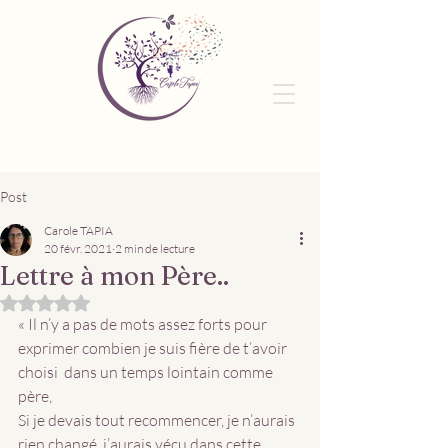
Post
Carole TAPIA
20 févr. 2021
2 min de lecture
Lettre à mon Père..
Noté NaN étoiles sur 5.
« Il n’y a pas de mots assez forts pour 
exprimer combien je suis fière de t’avoir 
choisi  dans un temps lointain comme 
père, 
Si je devais tout recommencer, je n’aurais 
rien changé, j’aurais vécu dans cette 