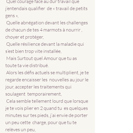
 Quel courage face au dur travail que 
j’entendais qualifier  de « travail de petits 
gens »,
 Quelle abnégation devant les challenges 
de chacun de tes 4 marmots à nourrir , 
choyer et protéger, 
 Quelle résilience devant la maladie qui 
s’est bien trop vite installée,
 Mais Surtout quel Amour que tu as 
toute ta vie distribué.
 Alors les défis actuels se multiplient, je te 
regarde encaisser les  nouvelles au jour le 
jour, accepter les traitements qui 
soulagent  temporairement,
 Cela semble tellement lourd que lorsque 
je te vois plier en 2 quand tu  es quelques 
minutes sur tes pieds, j’ai envie de porter 
un peu cette  charge, pour que tu te 
relèves un peu,