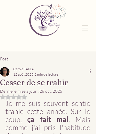
Post
Carole TAPIA
12 août 2025
2 min de lecture
Cesser de se trahir
Dernière mise à jour :
28 oct. 2025
Noté NaN étoiles sur 5.
Je me suis souvent sentie 
trahie cette année. Sur le 
coup, 
ça fait mal
. Mais 
comme j'ai pris l'habitude 